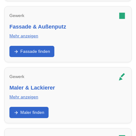
Gewerk
Fassade & Außenputz
Mehr anzeigen
Putz, WDVS, Anstrich und Sanierung: Finde
Fassade finden
Fassadenbetriebe in Erftstadt für Schutz, Optik und
Energieeffizienz.
Gewerk
Maler & Lackierer
Mehr anzeigen
Innenräume, Fassade, Lacke, Tapezieren: Finde
Maler finden
Malerbetriebe in Erftstadt für Renovierung und Sanierung.