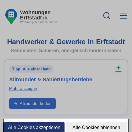
Wohnungen
Erftstadt
.de
Wohnungen einfach finden
Handwerker & Gewerke in Erftstadt
Renovieren, Sanieren, energetisch modernisieren
Tipp: Aus einer Hand
Allrounder & Sanierungsbetriebe
Mehr anzeigen
Wenn du mehrere Gewerke aus einer Hand suchst: Finde
Allrounder finden
Sanierungsbetriebe und Generalunternehmer in Erftstadt –
ideal für Komplettsanierung, Ausbau, energetische
Modernisierung und Koordination aller Arbeiten.
Alle Cookies akzeptieren
Alle Cookies ablehnen
Gewerk