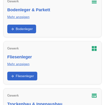
Gewerk
Bodenleger & Parkett
Mehr anzeigen
Parkett, Vinyl, Laminat und Untergrund: Finde Bodenleger
Bodenleger
in Erftstadt für Neuverlegung und Sanierung.
Gewerk
Fliesenleger
Mehr anzeigen
Bad, Küche, Boden und Abdichtung: Finde Fliesenleger in
Fliesenleger
Erftstadt für Neubau, Sanierung und Reparatur.
Gewerk
Trockenbau & Innenausbau