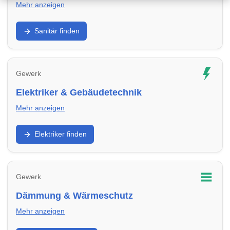
Mehr anzeigen
Badumbau, Leitungen, Armaturen, Abdichtung: Finde
Sanitär finden
Sanitärbetriebe in Erftstadt für Neubau, Sanierung und
Reparatur.
Gewerk
Elektriker & Gebäudetechnik
Mehr anzeigen
Elektroinstallation, Sicherungskasten, E-Check, Smart
Elektriker finden
Home: Finde Elektriker in Erftstadt für Ausbau,
Modernisierung und Sicherheit.
Gewerk
Dämmung & Wärmeschutz
Mehr anzeigen
Fassade, Dach, Kellerdecke: Finde Dämm- und