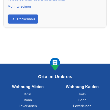
Mehr anzeigen
Wände, Decken, Dämmung, Schallschutz: Finde
Trockenbau
Trockenbauer in Erftstadt für Umbau, Ausbau und
Sanierung.
Orte im Umkreis
Wohnung Mieten
Wohnung Kaufen
Köln
Köln
Bonn
Bonn
Leverkusen
Leverkusen