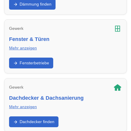
Dämmung finden
Sanierungsbetriebe in Erftstadt – für bessere Effizienz und
geringere Heizkosten.
Gewerk
Fenster & Türen
Mehr anzeigen
Austausch, Einbau, Sicherheit und Dämmwerte: Finde
Fensterbetriebe
Fachbetriebe in Erftstadt für Fenster, Haustüren und
Terrassentüren.
Gewerk
Dachdecker & Dachsanierung
Mehr anzeigen
Dachabdichtung, Dachfenster, Reparatur und
Dachdecker finden
Neueindeckung: Finde Dachdecker in Erftstadt für
Sanierung und Wartung.