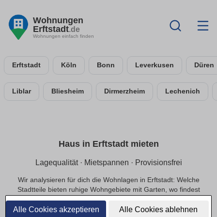
Wohnungen
Erftstadt
.de
Wohnungen einfach finden
Erftstadt
Köln
Bonn
Leverkusen
Düren
Liblar
Bliesheim
Dirmerzheim
Lechenich
Haus in Erftstadt mieten
Lagequalität · Mietspannen · Provisionsfrei
Wir analysieren für dich die Wohnlagen in Erftstadt: Welche
Stadtteile bieten ruhige Wohngebiete mit Garten, wo findest
du zentrale Lagen mit guter Anbindung? Transparente
Mietspannen geben Orientierung bei der monatlichen
Alle Cookies akzeptieren
Alle Cookies ablehnen