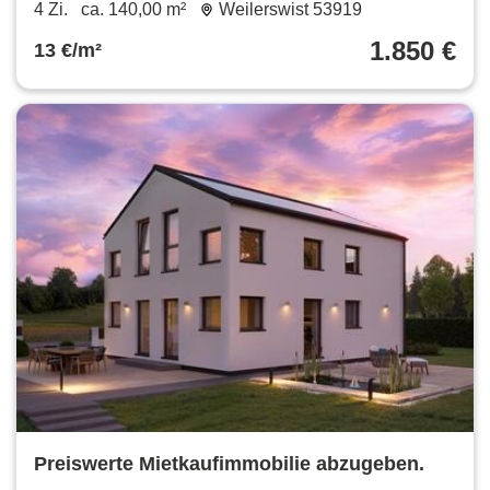
Garten
4 Zi.
ca. 140,00 m²
Weilerswist 53919
1.850 €
13 €/m²
Preiswerte Mietkaufimmobilie abzugeben.