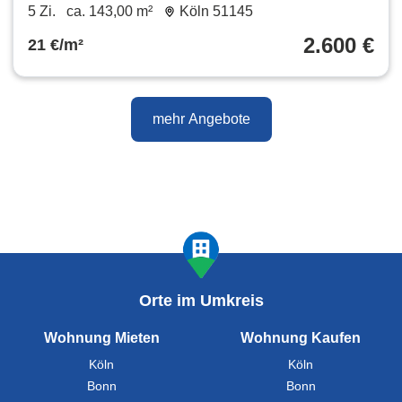
Reiheneckhaus mit Stellplatz
5 Zi.
ca. 143,00 m²
Köln 51145
2.600 €
21 €/m²
mehr Angebote
Orte im Umkreis
Wohnung Mieten
Wohnung Kaufen
Köln
Köln
Bonn
Bonn