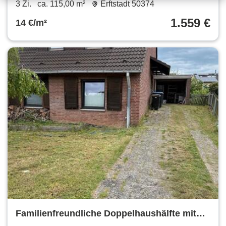
inklusive Grundstück !!!
3 Zi.
ca. 115,00 m²
Erftstadt 50374
1.559 €
14 €/m²
Familienfreundliche Doppelhaushälfte mit