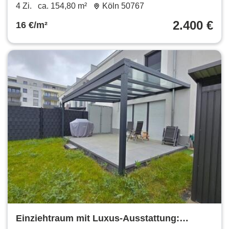
Garten
4 Zi.
ca. 154,80 m²
Köln 50767
2.400 €
16 €/m²
Einziehtraum mit Luxus-Ausstattung: