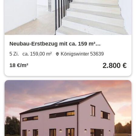
Neubau-Erstbezug mit ca. 159 m²
Wohnfläche, KfW-40-QNG & Stellplatz in
5 Zi.
ca. 159,00 m²
Königswinter 53639
Köwi-Thomasberg
2.800 €
18 €/m²