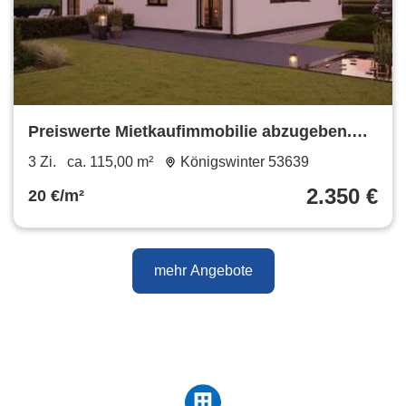
Preiswerte Mietkaufimmobilie abzugeben.
Ohne Eigenkapital möglich.
3 Zi.
ca. 115,00 m²
Königswinter 53639
2.350 €
20 €/m²
mehr Angebote