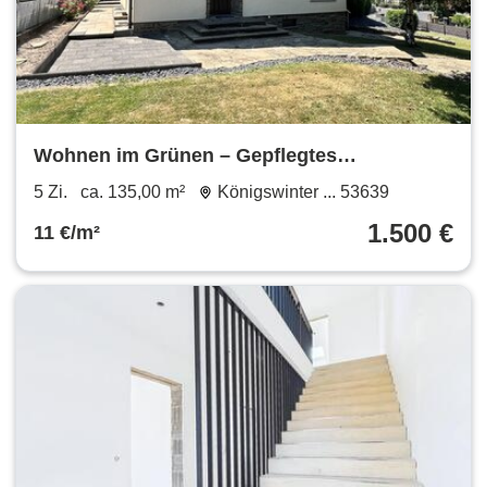
Wohnen im Grünen – Gepflegtes
Einfamilienhaus mit Garage und großem
5 Zi.
ca. 135,00 m²
Königswinter ... 53639
Garten
1.500 €
11 €/m²