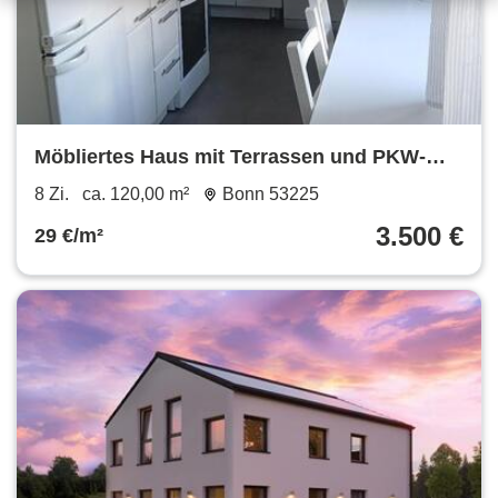
Möbliertes Haus mit Terrassen und PKW-
Stellplätzen zu vermieten!
8 Zi.
ca. 120,00 m²
Bonn 53225
3.500 €
29 €/m²