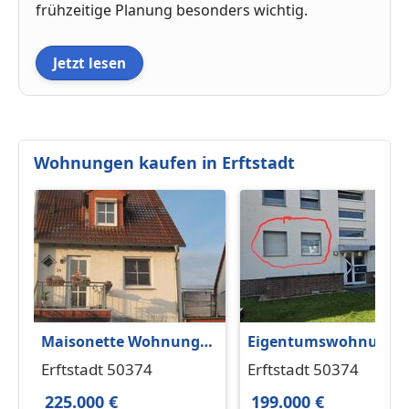
frühzeitige Planung besonders wichtig.
Jetzt lesen
Wohnungen kaufen in Erftstadt
Maisonette Wohnung
Eigentumswohnung 6
PROVISIONSFREI zu
qm2 von privat zu
Erftstadt 50374
Erftstadt 50374
verkaufen,Südbalkon
verkaufen
225.000 €
199.000 €