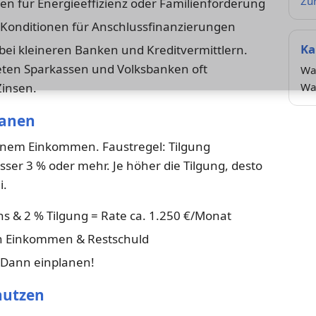
Zur
en für Energieeffizienz oder Familienförderung
 Konditionen für Anschlussfinanzierungen
Ka
 bei kleineren Banken und Kreditvermittlern.
ieten Sparkassen und Volksbanken oft
Wan
Zinsen.
Wah
lanen
einem Einkommen. Faustregel: Tilgung
sser 3 % oder mehr. Je höher die Tilgung, desto
i.
ns & 2 % Tilgung = Rate ca. 1.250 €/Monat
n Einkommen & Restschuld
? Dann einplanen!
nutzen