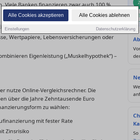
n. Viele Banken finanzieren zwar auch 100 %,
Alle Cookies akzeptieren
Alle Cookies ablehnen
genkapital plus Rücklage für Nebenkosten.
Einstellungen
Datenschutzerklärung
sse, Wertpapiere, Lebensversicherungen oder
Ab
Von
mbinieren Eigenleistung („Muskelhypothek“) –
der
Ne
n
Wel
r nutze Online-Vergleichsrechner. Die
anf
nen über die Jahre Zehntausende Euro
Finanzierungsform zu wählen:
Ch
ufinanzierung mit fester Rate
Ka
it Zinsrisiko
So 