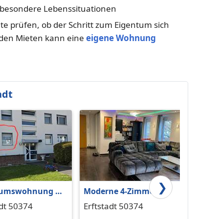
 besondere Lebenssituationen
te prüfen, ob der Schritt zum Eigentum sich
nden Mieten kann eine
eigene Wohnung
adt
❯
tumswohnung 62
Moderne 4-Zimmer-
EIGE
n privat zu
Eigentumswohnung in
adt 50374
Erftstadt 50374
Weiler
fen
zentraler Lage