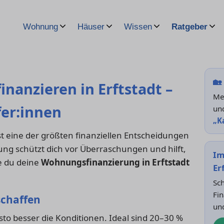
Wohnung
Häuser
Wissen
Ratgeber
🏡
anzieren in Erftstadt –
Me
fer:innen
un
„K
st eine der größten finanziellen Entscheidungen
ng schützt dich vor Überraschungen und hilft,
Im
ie du deine
Wohnungsfinanzierung in Erftstadt
Er
Sch
Fin
 schaffen
un
sto besser die Konditionen. Ideal sind 20–30 %