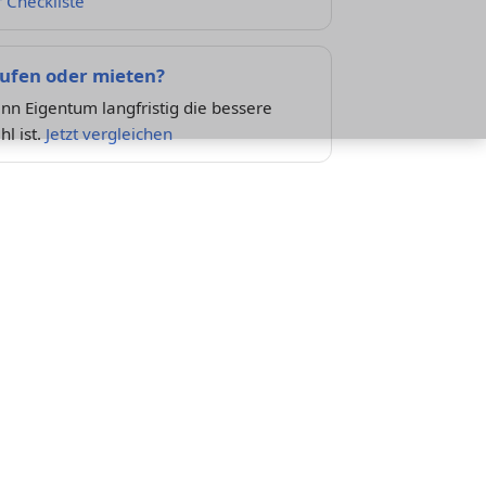
 Checkliste
ufen oder mieten?
n Eigentum langfristig die bessere
l ist.
Jetzt vergleichen