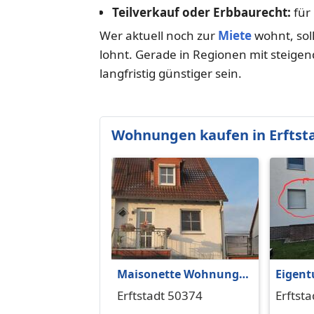
Teilverkauf oder Erbbaurecht:
für
Wer aktuell noch zur
Miete
wohnt, soll
lohnt. Gerade in Regionen mit steige
langfristig günstiger sein.
Wohnungen kaufen in Erftst
Maisonette Wohnung
Eigen
PROVISIONSFREI zu
qm2 vo
Erftstadt 50374
Erftst
verkaufen,Südbalkon
verkau