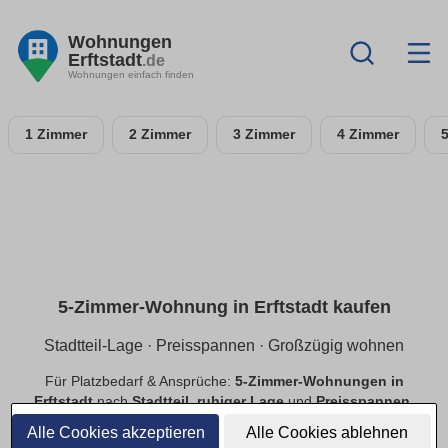
Wohnungen
Erftstadt
.de
Wohnungen einfach finden
1 Zimmer
2 Zimmer
3 Zimmer
4 Zimmer
5-Zimmer-Wohnung in Erftstadt kaufen
Stadtteil-Lage · Preisspannen · Großzügig wohnen
Für Platzbedarf & Ansprüche:
5-Zimmer-Wohnungen in
Erftstadt
nach
Stadtteil
,
ruhiger Lage
und
Preisspannen
.
Finde
provisionsfreie
Angebote mit passender Ausstattung.
Alle Cookies akzeptieren
Alle Cookies ablehnen