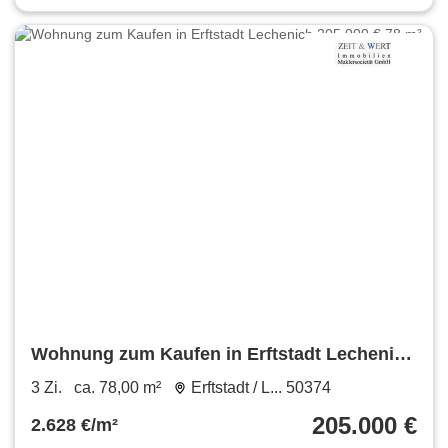
Wohnung zum Kaufen in Erftstadt Lechenich
205.000 € 78 m²
3 Zi.
ca. 78,00 m²
Erftstadt / L... 50374
205.000 €
2.628 €/m²