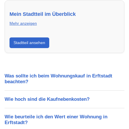
Mein Stadtteil im Überblick
Mehr anzeigen
Erfahre mehr über deinen Stadtteil in Erftstadt:
Stadtteil ansehen
Lebensqualität, Verkehrsanbindung, Schulen,
Freizeitmöglichkeiten und Mietpreise.
Was sollte ich beim Wohnungskauf in Erftstadt
beachten?
Wie hoch sind die Kaufnebenkosten?
Wie beurteile ich den Wert einer Wohnung in
Erftstadt?