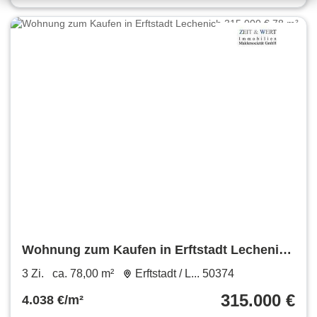
Wohnung zum Kaufen in Erftstadt Lechenich
315.000 € 78 m²
3 Zi.
ca. 78,00 m²
Erftstadt / L... 50374
315.000 €
4.038 €/m²