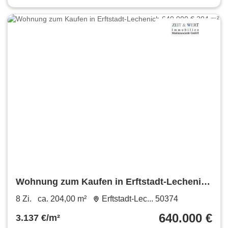
Wohnung zum Kaufen in Erftstadt-Lechenich
640.000 € 204 m²
8 Zi.
ca. 204,00 m²
Erftstadt-Lec... 50374
640.000 €
3.137 €/m²