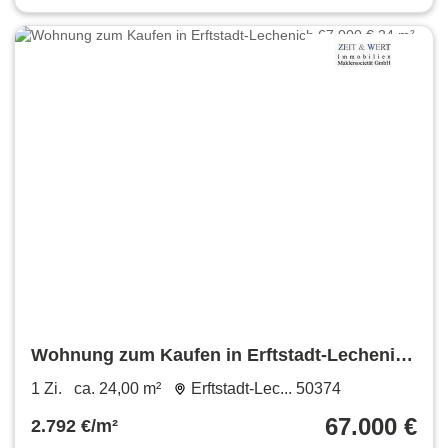
Wohnung zum Kaufen in Erftstadt-Lechenich
67.000 € 24 m²
1 Zi.
ca. 24,00 m²
Erftstadt-Lec... 50374
67.000 €
2.792 €/m²