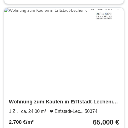
Wohnung zum Kaufen in Erftstadt-Lechenich
65.000 € 24 m²
1 Zi.
ca. 24,00 m²
Erftstadt-Lec... 50374
65.000 €
2.708 €/m²