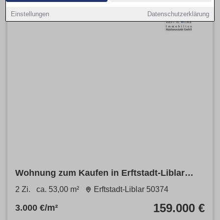
Einstellungen
Datenschutzerklärung
Wohnung zum Kaufen in Erftstadt-Liblar
159.000 € 53 m²
2 Zi.
ca. 53,00 m²
Erftstadt-Liblar 50374
159.000 €
3.000 €/m²