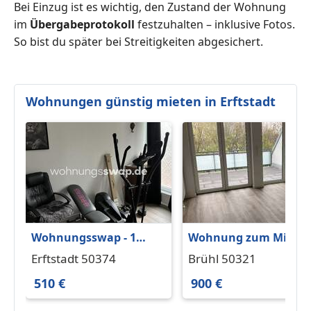
Bei Einzug ist es wichtig, den Zustand der Wohnung
im
Übergabeprotokoll
festzuhalten – inklusive Fotos.
So bist du später bei Streitigkeiten abgesichert.
Wohnungen günstig mieten in Erftstadt
Wohnungsswap - 1
Wohnung zum Miete
Zimmer, 60 m² -
in Brühl 900 € 64.39 m
Erftstadt 50374
Brühl 50321
Marienburger Weg,
510 €
900 €
Brühl