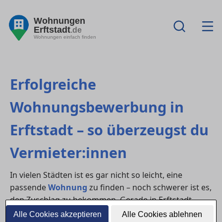
Wohnungen
Erftstadt
.de
Wohnungen einfach finden
Erfolgreiche
Wohnungsbewerbung in
Erftstadt – so überzeugst du
Vermieter:innen
In vielen Städten ist es gar nicht so leicht, eine
passende
Wohnung
zu finden – noch schwerer ist es,
den Zuschlag zu bekommen. Gerade in Erftstadt
gehört häufig zu den Regionen mit hoher Nachfrage.
Alle Cookies akzeptieren
Alle Cookies ablehnen