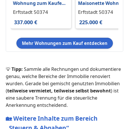
Wohnung zum Kaufen
Maisonette Wohnung
in Erftstadt 337.000 €
PROVISIONSFREI zu
Erftstadt 50374
Erftstadt 50374
119 m²
verkaufen,Südbalkon
337.000 €
225.000 €
Mehr Wohnungen zum Kauf entdecken
💡
Tipp:
Sammle alle Rechnungen und dokumentiere
genau, welche Bereiche der Immobilie renoviert
wurden. Gerade bei gemischt genutzten Immobilien
(
teilweise vermietet, teilweise selbst bewohnt
) ist
eine saubere Trennung für die steuerliche
Anerkennung entscheidend.
🏡
Weitere Inhalte zum Bereich
„Steuern & Abgaben“