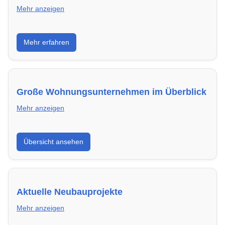
Mehr anzeigen
Erfahre, welche Nebenkosten rechtmäßig sind und
Mehr erfahren
wie du deine monatliche Belastung optimieren
kannst.
Große Wohnungsunternehmen im Überblick
Mehr anzeigen
Hier findest du die wichtigsten Anbieter in Erftstadt –
Übersicht ansehen
von Genossenschaften bis zu privaten Vermietern.
Aktuelle Neubauprojekte
Mehr anzeigen