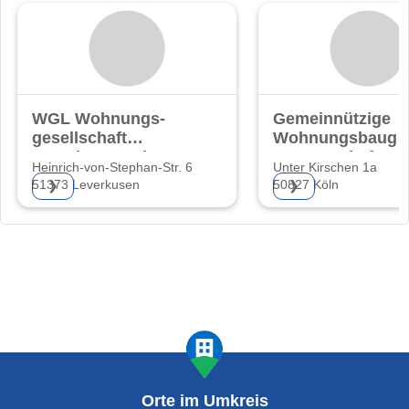
WGL Wohnungs-
Gemeinnützige
gesellschaft
Wohnungsbauge
Leverkusen mbH
nossenschaft
Heinrich-von-Stephan-Str. 6
Unter Kirschen 1a
Kölner
51373 Leverkusen
50827 Köln
❯
❯
Orte im Umkreis