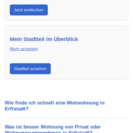
Entdecke Neubauprojekte in Erftstadt – modern,
Jetzt entdecken
energieeffizient und sofort bezugsfertig.
Mein Stadtteil im Überblick
Mehr anzeigen
Erfahre mehr über deinen Stadtteil in Erftstadt:
Stadtteil ansehen
Lebensqualität, Verkehrsanbindung, Schulen,
Freizeitmöglichkeiten und Mietpreise.
Wie finde ich schnell eine Mietwohnung in
Erftstadt?
Was ist besser Wohnung von Privat oder
Wohnungsunternehmen in Erftstadt?