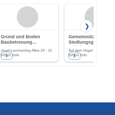
❯
Grund und Boden
Gemeinnützige
Baubetreuung
Siedlungsgenossens
GmbH
Heimland eG
Josef-Lammerting-Allee 20 - 22
Auf dem Hügel 22
50933 Köln
50933 Köln
❯
❯