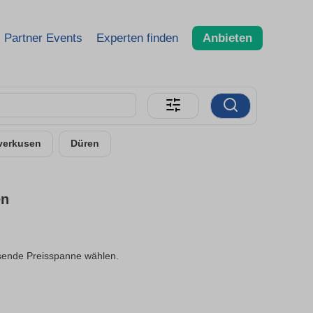
Partner Events
Experten finden
Anbieten
verkusen
Düren
en
assende Preisspanne wählen.