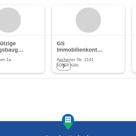
ützige
GS
sbauge-
Immobilienkontor
chaft
GmbH
hen 1a
Aachener Str. 1141
50858 Köln
❯