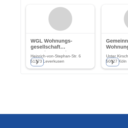
WGL Wohnungs-
Gemeinn
gesellschaft
Wohnung
Leverkusen mbH
nossens
Heinrich-von-Stephan-Str. 6
Unter Kirsc
Kölner
51373 Leverkusen
50827 Köln
❯
❯