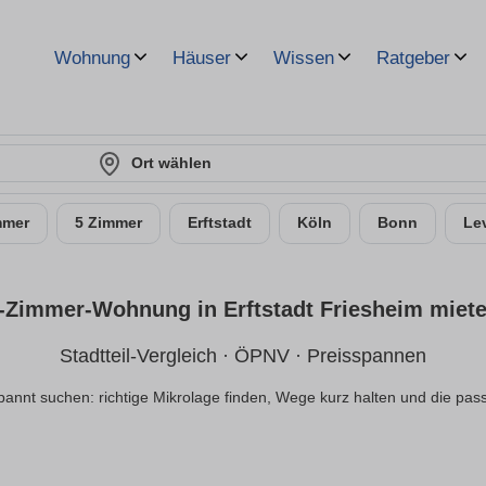
Wohnung
Häuser
Wissen
Ratgeber
Ort wählen
mmer
5 Zimmer
Erftstadt
Köln
Bonn
Le
-Zimmer-Wohnung in Erftstadt Friesheim miet
Stadtteil-Vergleich · ÖPNV · Preisspannen
spannt suchen: richtige Mikrolage finden, Wege kurz halten und die p