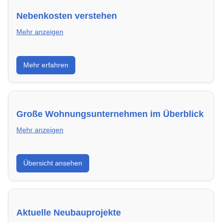
Nebenkosten verstehen
Mehr anzeigen
Erfahre, welche Nebenkosten rechtmäßig sind und
Mehr erfahren
wie du deine monatliche Belastung optimieren
kannst.
Große Wohnungsunternehmen im Überblick
Mehr anzeigen
Hier findest du die wichtigsten Anbieter in Erftstadt –
Übersicht ansehen
von Genossenschaften bis zu privaten Vermietern.
Aktuelle Neubauprojekte