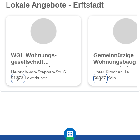
Lokale Angebote - Erftstadt
WGL Wohnungs-
Gemeinnützige
gesellschaft
Wohnungsbauge
Leverkusen mbH
nossenschaft
Heinrich-von-Stephan-Str. 6
Unter Kirschen 1a
Kölner
51373 Leverkusen
50827 Köln
❯
❯