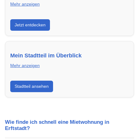
Mehr anzeigen
Entdecke Neubauprojekte in Erftstadt – modern,
Jetzt entdecken
energieeffizient und sofort bezugsfertig.
Mein Stadtteil im Überblick
Mehr anzeigen
Erfahre mehr über deinen Stadtteil in Erftstadt:
Stadtteil ansehen
Lebensqualität, Verkehrsanbindung, Schulen,
Freizeitmöglichkeiten und Mietpreise.
Wie finde ich schnell eine Mietwohnung in
Erftstadt?