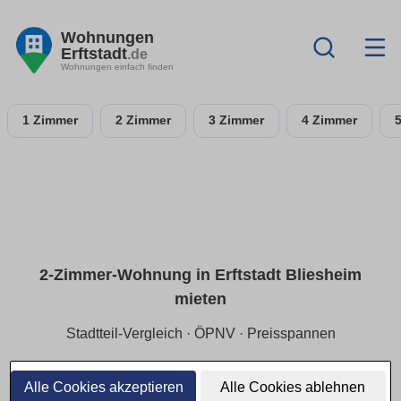
Wohnungen
Erftstadt
.de
Wohnungen einfach finden
1 Zimmer
2 Zimmer
3 Zimmer
4 Zimmer
2-Zimmer-Wohnung in Erftstadt Bliesheim
mieten
Stadtteil-Vergleich · ÖPNV · Preisspannen
In Erftstadt Bliesheim entspannt suchen: richtige Mikrolage
finden, Wege kurz halten und die passende Preisspanne
Alle Cookies akzeptieren
Alle Cookies ablehnen