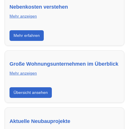
Nebenkosten verstehen
Mehr anzeigen
Erfahre, welche Nebenkosten rechtmäßig sind und
Mehr erfahren
wie du deine monatliche Belastung optimieren
kannst.
Große Wohnungsunternehmen im Überblick
Mehr anzeigen
Hier findest du die wichtigsten Anbieter in Erftstadt –
Übersicht ansehen
von Genossenschaften bis zu privaten Vermietern.
Aktuelle Neubauprojekte