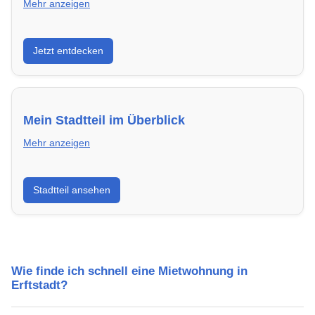
Mehr anzeigen
Entdecke Neubauprojekte in Erftstadt – modern,
Jetzt entdecken
energieeffizient und sofort bezugsfertig.
Mein Stadtteil im Überblick
Mehr anzeigen
Erfahre mehr über deinen Stadtteil in Erftstadt:
Stadtteil ansehen
Lebensqualität, Verkehrsanbindung, Schulen,
Freizeitmöglichkeiten und Mietpreise.
Wie finde ich schnell eine Mietwohnung in
Erftstadt?