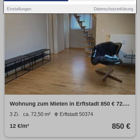
Einstellungen
Datenschutzerklärung
Wohnung zum Mieten in Erftstadt 850 € 72.5
m²
3 Zi.
ca. 72,50 m²
Erftstadt 50374
850 €
12 €/m²