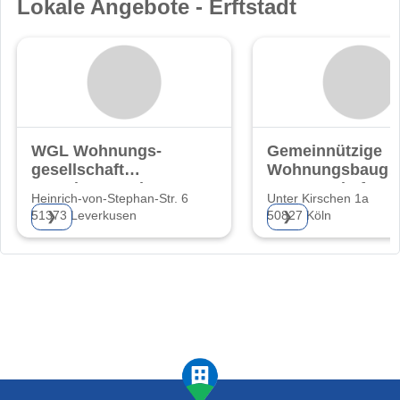
Lokale Angebote - Erftstadt
WGL Wohnungs-
Gemeinnützige
gesellschaft
Wohnungsbauge
Leverkusen mbH
nossenschaft
Heinrich-von-Stephan-Str. 6
Unter Kirschen 1a
Kölner
51373 Leverkusen
50827 Köln
❯
❯